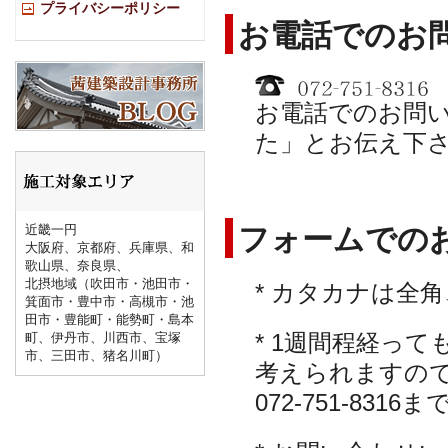
プライバシーポリシー
お電話でのお
お電話でのお問
た」とお伝え下
フォームでの
近畿一円
大阪府、京都府、兵庫県、和
歌山県、奈良県、
北摂地域（吹田市・池田市・
* カタカナは全
箕面市・豊中市・高槻市・池
田市・豊能町・能勢町・島本
* 1週間程経っ
町、伊丹市、川西市、宝塚
市、三田市、猪名川町）
考えられますの
072-751-83