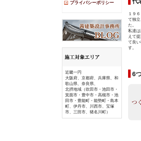
代
プライバシーポリシー
１９６
て独立
た。
私達は
えて提
て良い
す。
近畿一円
6
大阪府、京都府、兵庫県、和
歌山県、奈良県、
北摂地域（吹田市・池田市・
箕面市・豊中市・高槻市・池
田市・豊能町・能勢町・島本
町、伊丹市、川西市、宝塚
市、三田市、猪名川町）